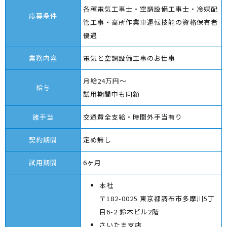
各種電気工事士・空調設備工事士・冷媒配
応募条件
管工事・高所作業車運転技能の資格保有者
優遇
業務内容
電気と空調設備工事のお仕事
月給24万円～
給与
試用期間中も同額
諸手当
交通費全支給・時間外手当有り
契約期間
定め無し
試用期間
6ヶ月
本社
〒182-0025 東京都調布市多摩川5丁
目6-2 鈴木ビル2階
さいたま支店