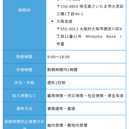
〒330-0856 埼玉県さいたま市大宮区
勤務地
三橋1丁目40-1
大阪支店
〒555-0012 大阪府大阪市西淀川区6
丁目11番31号 Mitejima Base I
号室
勤務時間
9:00～18:00
休憩時間
勤務時間内1時間
休日・休暇
週休2日制
加入保険など
雇用保険・労災保険・社会保険・厚生年金
選考方法
書類選考・面接
受動喫煙防止措置の状
屋内禁煙・敷地内禁煙
況